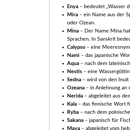
Enya
– bedeutet „Wasser d
Mira
– ein Name aus der S
oder Ozean.
Mina
– Der Name Mina hat 
Sprachen. In Sanskrit bedeu
Calypso
– eine Meeresnymp
Nami
– das japanische Wor
Aqua
– nach dem lateinisc
Nestis
– eine Wassergöttin
Sedna
– wird von den Inuit
Ozeana
– in Anlehnung an
Nerida
– abgeleitet aus d
Kala
– das finnische Wort f
Ryba
– nach dem polnisch
Sakana
– japanisch für Fisc
Maya
– abgeleitet vom he