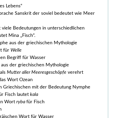
es Lebens“
prache Sanskrit der soviel bedeutet wie Meer
viele Bedeutungen in unterschiedlichen
tet Mina „Fisch“.
he aus der griechischen Mythologie
t für
Welle
hen Begriff für Wasser
 aus der griechischen Mythologie
 als
Mutter aller Meeresgeschöpfe
verehrt
 das Wort Ozean
em Griechischen mit der Bedeutung Nymphe
ür Fisch lautet
kala
en Wort
ryba
für Fisch
h
bräischen Wort für Wasser