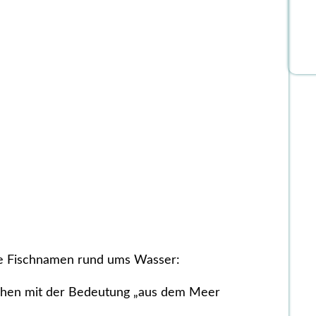
S
u
c
h
e
n
che Fischnamen rund ums Wasser:
chen mit der Bedeutung „aus dem Meer